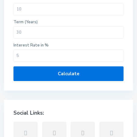
Term (Years)
Interest Rate in %
Calculate
Social Links: