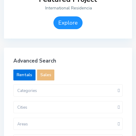
International Residencia
Explore
Advanced Search
Rentals
Sales
Categories
Cities
Areas