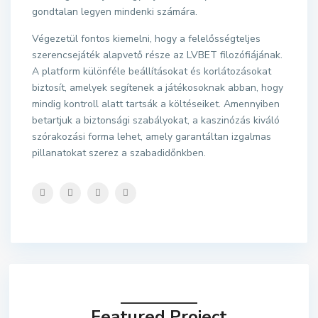
gondtalan legyen mindenki számára.
Végezetül fontos kiemelni, hogy a felelősségteljes
szerencsejáték alapvető része az LVBET filozófiájának.
A platform különféle beállításokat és korlátozásokat
biztosít, amelyek segítenek a játékosoknak abban, hogy
mindig kontroll alatt tartsák a költéseiket. Amennyiben
betartjuk a biztonsági szabályokat, a kaszinózás kiváló
szórakozási forma lehet, amely garantáltan izgalmas
pillanatokat szerez a szabadidőnkben.
Featured Project