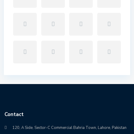
Contact
120, A Side, Sector-C Commercial Bahria Town, Lahore, Pakistan