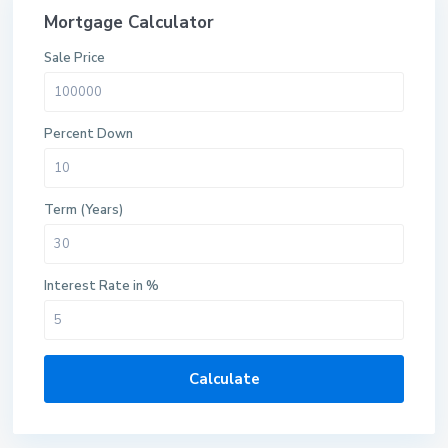
Mortgage Calculator
Sale Price
Percent Down
Term (Years)
Interest Rate in %
Calculate