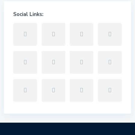
Social Links: