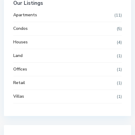
Our Listings
Apartments
(11)
Condos
(5)
Houses
(4)
Land
(1)
Offices
(1)
Retail
(1)
Villas
(1)