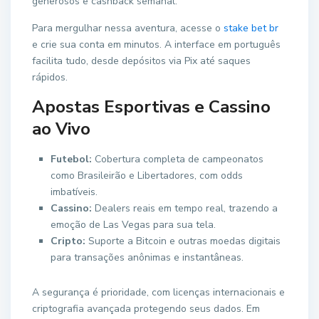
generosos e cashback semanal.
Para mergulhar nessa aventura, acesse o
stake bet br
e crie sua conta em minutos. A interface em português
facilita tudo, desde depósitos via Pix até saques
rápidos.
Apostas Esportivas e Cassino
ao Vivo
Futebol:
Cobertura completa de campeonatos
como Brasileirão e Libertadores, com odds
imbatíveis.
Cassino:
Dealers reais em tempo real, trazendo a
emoção de Las Vegas para sua tela.
Cripto:
Suporte a Bitcoin e outras moedas digitais
para transações anônimas e instantâneas.
A segurança é prioridade, com licenças internacionais e
criptografia avançada protegendo seus dados. Em