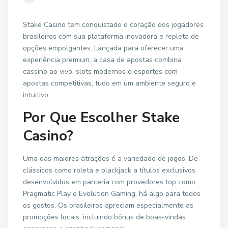
Stake Casino tem conquistado o coração dos jogadores
brasileiros com sua plataforma inovadora e repleta de
opções empolgantes. Lançada para oferecer uma
experiência premium, a casa de apostas combina
cassino ao vivo, slots modernos e esportes com
apostas competitivas, tudo em um ambiente seguro e
intuitivo.
Por Que Escolher Stake
Casino?
Uma das maiores atrações é a variedade de jogos. De
clássicos como roleta e blackjack a títulos exclusivos
desenvolvidos em parceria com provedores top como
Pragmatic Play e Evolution Gaming, há algo para todos
os gostos. Os brasileiros apreciam especialmente as
promoções locais, incluindo bônus de boas-vindas