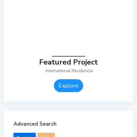
Featured Project
International Residencia
Explore
Advanced Search