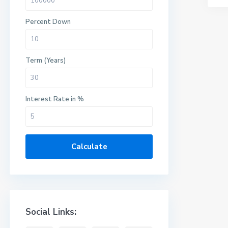
Percent Down
Term (Years)
Interest Rate in %
Calculate
Social Links: