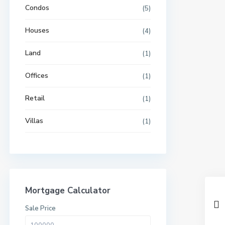
Condos
(5)
Houses
(4)
Land
(1)
Offices
(1)
Retail
(1)
Villas
(1)
Mortgage Calculator
Sale Price