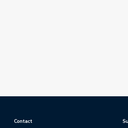
Contact
Su