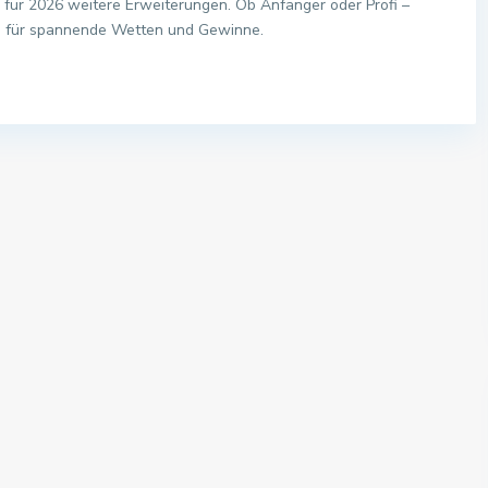
 für 2026 weitere Erweiterungen. Ob Anfänger oder Profi –
n für spannende Wetten und Gewinne.