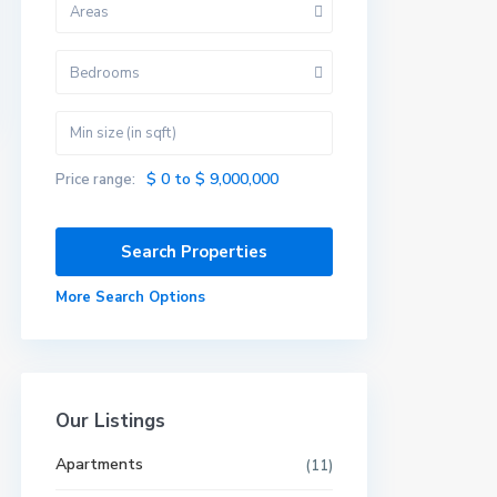
Areas
Bedrooms
$ 0 to $ 9,000,000
Price range:
More Search Options
Our Listings
Apartments
(11)