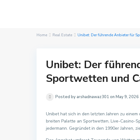
Home
Real Estate
Unibet: Der führende Anbieter für 
Unibet: Der führen
Sportwetten und C
Posted by arshadnawaz301 on May 9, 2026
Unibet hat sich in den letzten Jahren zu einem 
breiten Palette an Sportwetten, Live-Casino-Sp
jedermann. Gegründet in den 1990er Jahren, ziel