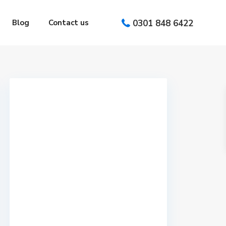
0301 848 6422
Blog
Contact us