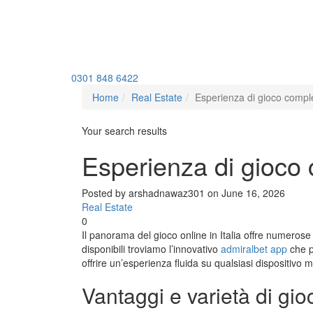
0301 848 6422
Home
Real Estate
Esperienza di gioco compl
Your search results
Esperienza di gioco
Posted by arshadnawaz301 on June 16, 2026
Real Estate
0
Il panorama del gioco online in Italia offre numerose
disponibili troviamo l’innovativo
admiralbet app
che p
offrire un’esperienza fluida su qualsiasi dispositivo m
Vantaggi e varietà di gio