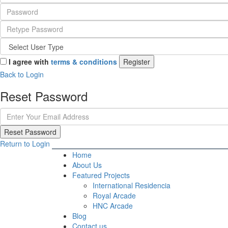
I agree with
terms & conditions
Register
Back to Login
Reset Password
Reset Password
Return to Login
Home
About Us
Featured Projects
International Residencia​
Royal Arcade
HNC Arcade
Blog
Contact us