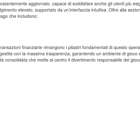
costantemente aggiornato, capace di soddisfare anche gli utenti più esig
olgimento elevato, supportato da un’interfaccia intuitiva. Oltre alla sezio
svago che includono:
transazioni finanziarie rimangono i pilastri fondamentali di questo opera
 gestita con la massima trasparenza, garantendo un ambiente di gioco 
ltà consolidata che mette al centro il divertimento responsabile del gioc