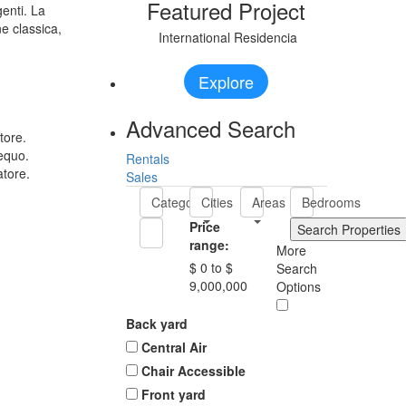
Featured Project
enti. La
ne classica,
International Residencia
Explore
Advanced Search
tore.
equo.
Rentals
atore.
Sales
Categories
Cities
Areas
Bedrooms
Price
range:
More
$ 0 to $
Search
9,000,000
Options
Back yard
Central Air
Chair Accessible
Front yard