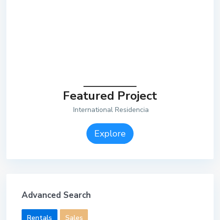
Featured Project
International Residencia
Explore
Advanced Search
Rentals
Sales