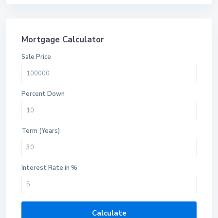
Mortgage Calculator
Sale Price
Percent Down
Term (Years)
Interest Rate in %
Calculate