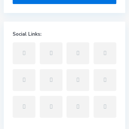
Social Links: