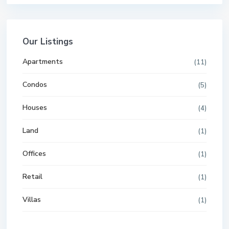
Our Listings
Apartments
(11)
Condos
(5)
Houses
(4)
Land
(1)
Offices
(1)
Retail
(1)
Villas
(1)