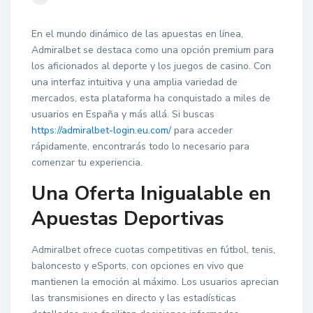
En el mundo dinámico de las apuestas en línea,
Admiralbet se destaca como una opción premium para
los aficionados al deporte y los juegos de casino. Con
una interfaz intuitiva y una amplia variedad de
mercados, esta plataforma ha conquistado a miles de
usuarios en España y más allá. Si buscas
https://admiralbet-login.eu.com/
para acceder
rápidamente, encontrarás todo lo necesario para
comenzar tu experiencia.
Una Oferta Inigualable en
Apuestas Deportivas
Admiralbet ofrece cuotas competitivas en fútbol, tenis,
baloncesto y eSports, con opciones en vivo que
mantienen la emoción al máximo. Los usuarios aprecian
las transmisiones en directo y las estadísticas